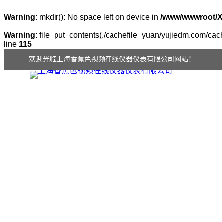
Warning
: mkdir(): No space left on device in
/www/wwwroot/
Warning
: file_put_contents(./cachefile_yuan/yujiedm.com/cach
line
115
欢迎光临上海香蕉色视频在线仪器仪表有限公司网站！