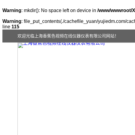
Warning
: mkdir(): No space left on device in
/www/wwwroot/
Warning
: file_put_contents(./cachefile_yuan/yujiedm.com/cach
line
115
欢迎光临上海香蕉色视频在线仪器仪表有限公司网站！