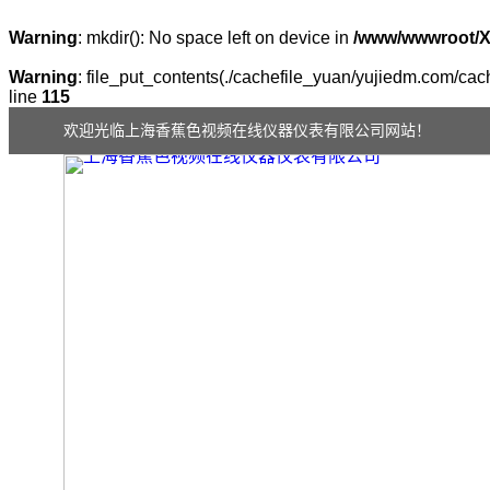
Warning
: mkdir(): No space left on device in
/www/wwwroot/
Warning
: file_put_contents(./cachefile_yuan/yujiedm.com/cach
line
115
欢迎光临上海香蕉色视频在线仪器仪表有限公司网站！